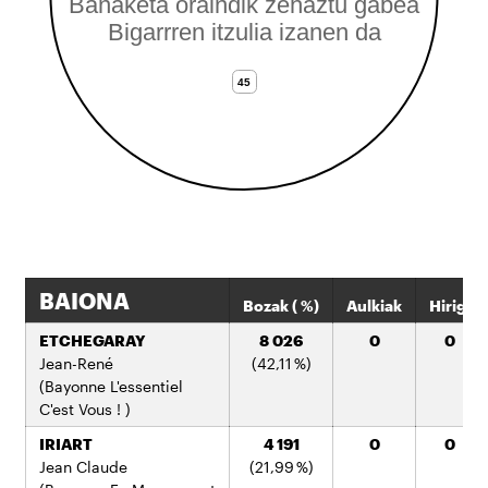
Banaketa oraindik zehaztu gabea
Bigarrren itzulia izanen da
45
45
BAIONA
Bozak ( %)
Aulkiak
Hirig.
ETCHEGARAY
8 026
0
0
Jean-René
(42,11 %)
(Bayonne L'essentiel
C'est Vous ! )
IRIART
4 191
0
0
Jean Claude
(21,99 %)