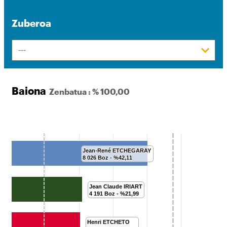
Zuberoa
Baiona
Zenbatua : % 100,00
Jean-René ETCHEGARAY
Jean-René ETCHEGARAY
0
8 026 Boz - %42,11
8 026 Boz - %42,11
Jean Claude IRIART
Jean Claude IRIART
1
4 191 Boz - %21,99
4 191 Boz - %21,99
Henri ETCHETO
Henri ETCHETO
2