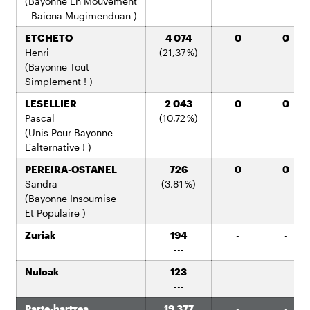
(Bayonne En Mouvement
- Baiona Mugimenduan )
ETCHETO
4 074
0
0
Henri
(21,37 %)
(Bayonne Tout
Simplement ! )
LESELLIER
2 043
0
0
Pascal
(10,72 %)
(Unis Pour Bayonne
L'alternative ! )
PEREIRA-OSTANEL
726
0
0
Sandra
(3,81 %)
(Bayonne Insoumise
Et Populaire )
Zuriak
194
-
-
---
Nuloak
123
-
-
---
Parte-hartzea
19 377
-
-